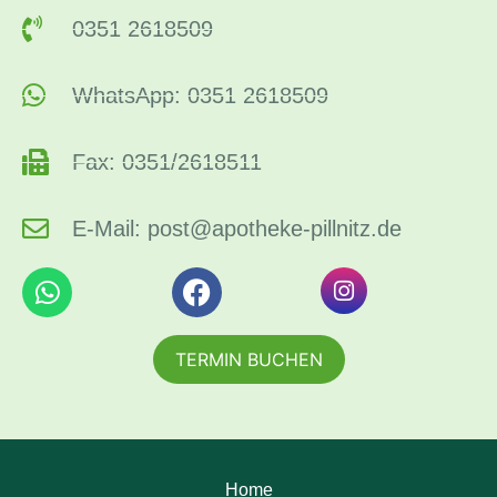
0351 2618509
WhatsApp: 0351 2618509
Fax: 0351/2618511
E-Mail: post@apotheke-pillnitz.de
TERMIN BUCHEN
Home